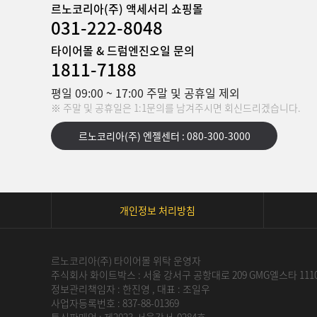
르노코리아(주) 액세서리 쇼핑몰
031-222-8048
타이어몰 & 드럼엔진오일 문의
1811-7188
평일 09:00 ~ 17:00 주말 및 공휴일 제외
※ 주말 및 공휴일은 1:1문의를 남겨주시면 회신드리겠습니다.
르노코리아(주) 엔젤센터 : 080-300-3000
개인정보 처리방침
르노코리아(주) 타이어몰 위탁 운영자
주식회사 화이트박스 : 서울 강서구 공항대로 209 GMG엘스타 111
정보관리책임자 : 한진영 , 대표 : 조일우
사업자등록번호 : 837-88-01369