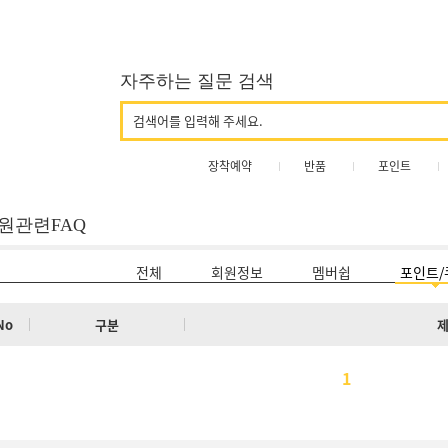
자주하는 질문 검색
장착예약
반품
포인트
원관련FAQ
전체
회원정보
멤버쉽
포인트/
No
구분
1