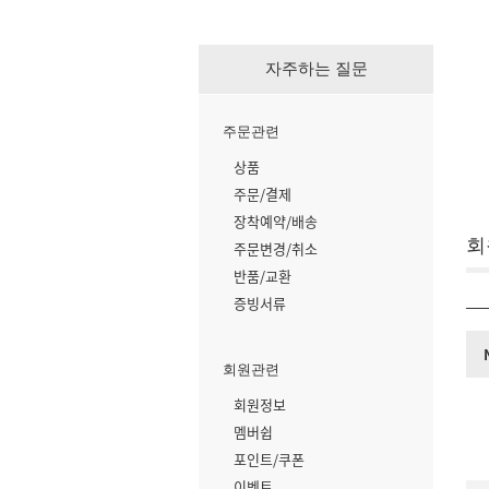
자주하는 질문
주문관련
상품
주문/결제
장착예약/배송
회
주문변경/취소
반품/교환
증빙서류
회원관련
회원정보
멤버쉽
포인트/쿠폰
이벤트