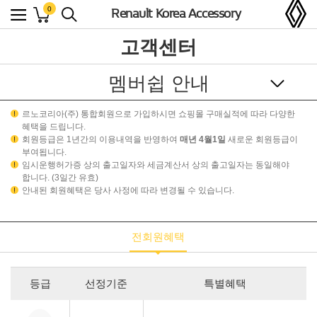
0
Renault Korea Accessory
고객센터
멤버쉽 안내
르노코리아(주) 통합회원으로 가입하시면 쇼핑몰 구매실적에 따라 다양한
고객센터 홈
혜택을 드립니다.
회원등급은 1년간의 이용내역을 반영하여
매년 4월1일
새로운 회원등급이
자주하는 질문
부여됩니다.
임시운행허가증 상의 출고일자와 세금계산서 상의 출고일자는 동일해야
합니다. (3일간 유효)
멤버쉽 안내
안내된 회원혜택은 당사 사정에 따라 변경될 수 있습니다.
공지사항
전회원혜택
장착점 찾기
등급
선정기준
특별혜택