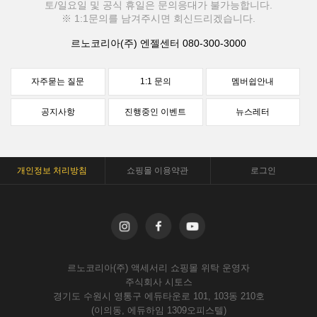
토/일요일 및 공식 휴일은 문의응대가 불가능합니다.
※ 1:1문의를 남겨주시면 회신드리겠습니다.
르노코리아(주) 엔젤센터
080-300-3000
자주묻는 질문
1:1 문의
멤버쉽안내
공지사항
진행중인 이벤트
뉴스레터
개인정보 처리방침
쇼핑몰 이용약관
로그인
르노코리아(주) 액세서리 쇼핑몰 위탁 운영자
주식회사 시토스
경기도 수원시 영통구 에듀타운로 101, 103동 210호
(이의동, 에듀하임 1309오피스텔)